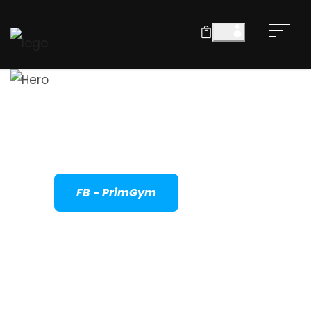
PrimGym
Viziteaza-ne pagina de Facebook
FB - PrimGym